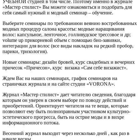
УЧЕБНОЙ студией в том числе. Поэтому именно в журнале
«Мастер стилист» Вы можете ознакомиться и подобрать для
себя самый нужный и модный семинар – обучение.
Выберите семинары по требованиюи веянию востребованных
модных процедур салона красоты: модные наращивания
волос: капсульное, ленточное, голливудское трессовое и др;
volume up прикорневой объем с помощью био-завивки,
интеграции для волос (все виды накладок на редкий пробор,
парики, трихология).
Новые семинары: дизайн бровей, курс свадебных и вечерних
причесок «Причесон», курс визажа «Сам себе визажист».
Ждем Вас на наших семинарах, график семинаров на
страничках журнала и на сайте студии «VORONA».
Журнал «Мастер стилист» дает читателю сведения, благодаря
которым он уверен в своем выборе по поводу действий и
приобретений. Ориентирует читателя на те вещи, которые
позволяют ему быть полноправным участником культурно-
эстетического прогресса, быть на острие моды и в вихре
информационного потока.
Весенний журнал выходит через несколько дней , как раз в
начале весны.